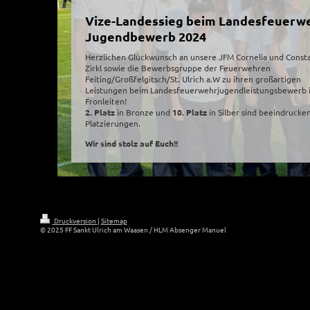
Vize-Landessieg beim Landesfeuerw
Jugendbewerb 2024
Herzlichen Glückwunsch an unsere JFM Cornelia und Const
Zirkl sowie die Bewerbsgruppe der Feuerwehren
Feiting/Großfelgitsch/St. Ulrich a.W zu ihren großartigen
Leistungen beim Landesfeuerwehrjugendleistungsbewerb 
Fronleiten!
2. Platz
in Bronze und
10. Platz
in Silber sind beeindrucke
Platzierungen.
Wir sind stolz auf Euch!!
Druckversion
|
Sitemap
© 2025 FF Sankt Ulrich am Waasen / HLM Absenger Manuel