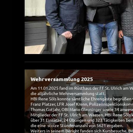
Wehrversammlung 2025
Am 11.01.2025 fand im Rüsthaus der FF St. Ulrich am 
die alljährliche Wehrversammlung statt.
HBI Rene Söls konnte sämtliche Ehrengäste begrüßen
Franz Platzer, LFR Josef Krenn, Polizeiinspektionsko
Thomas Gutjahr, OBI Mario Glauninger sowie 34 anwe
Mitglieder der FF St. Ulrich am Waasen. HBI Rene Söls
über 31 Einsätze, 24 Übungen und 323 Tätigkeiten ber
die eine stolze Stundenanzahl von 5621 ergaben.
Weiters in seinem Bericht fanden sich Kursbesuche, B