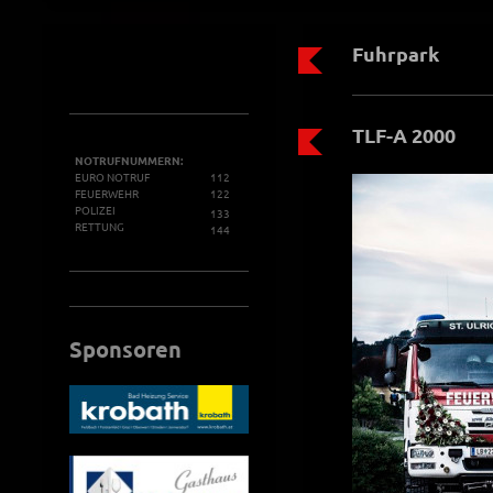
Fuhrpark
TLF-A 2000
NOTRUFNUMMERN:
EURO NOTRUF
112
FEUERWEHR
122
POLIZEI
133
RETTUNG
144
Sponsoren