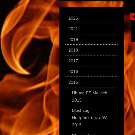
2025
2021
2019
2018
2017
2016
2015
Übung FF Mellach
2015
Blochzug
Heiligenkreuz a/W
2015