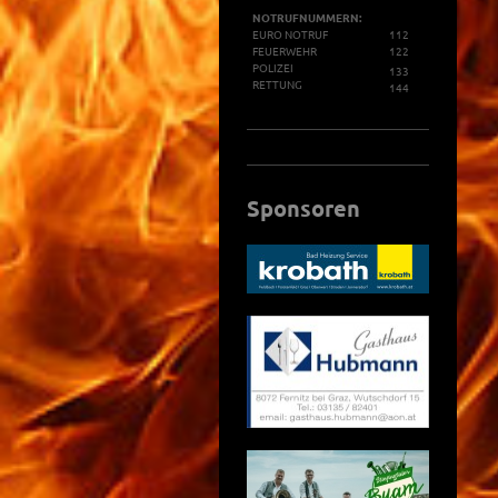
NOTRUFNUMMERN:
EURO NOTRUF
112
FEUERWEHR
122
POLIZEI
133
RETTUNG
144
Sponsoren