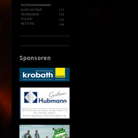
NOTRUFNUMMERN:
EURO NOTRUF
112
FEUERWEHR
122
POLIZEI
133
RETTUNG
144
Sponsoren