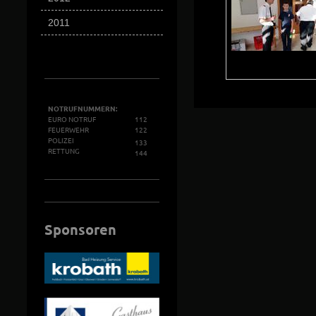
2011
NOTRUFNUMMERN:
EURO NOTRUF
112
FEUERWEHR
122
POLIZEI
133
RETTUNG
144
Sponsoren