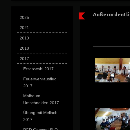
Außerordentli
2025
2021
2019
2018
2017
Ersatzwahl 2017
Feuerwehrausflug
2017
Maibaum
Umschneiden 2017
Übung mit Mellach
2017
PGD Gancani SLO